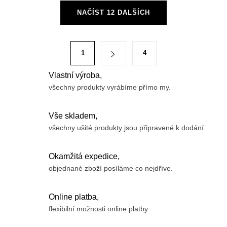
O
NAČÍST 12 DALŠÍCH
v
l
á
S
1
4
d
t
a
r
Vlastní výroba,
c
á
všechny produkty vyrábíme přímo my.
í
n
p
k
Vše skladem,
r
o
všechny ušité produkty jsou připravené k dodání.
v
v
k
á
Okamžitá expedice,
y
n
objednané zboží posíláme co nejdříve.
v
í
ý
Online platba,
p
flexibilní možnosti online platby
i