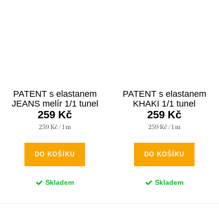
PATENT s elastanem
PATENT s elastanem
JEANS melír 1/1 tunel
KHAKI 1/1 tunel
259 Kč
259 Kč
Měrná
Měrná
259 Kč / 1 m
259 Kč / 1 m
cena:
cena:
DO KOŠÍKU
DO KOŠÍKU
Skladem
Skladem