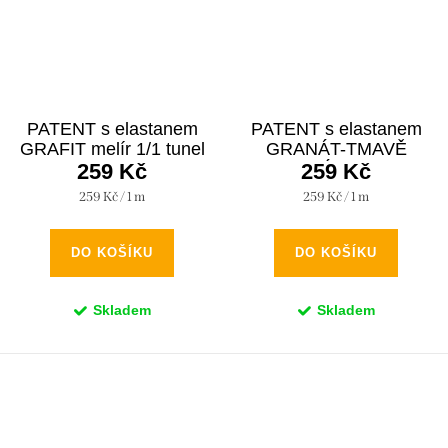
PATENT s elastanem
PATENT s elastanem
GRAFIT melír 1/1 tunel
GRANÁT-TMAVĚ
259 Kč
MODRÁ 1/1 tunel
259 Kč
Měrná
Měrná
259 Kč / 1 m
259 Kč / 1 m
cena:
cena:
DO KOŠÍKU
DO KOŠÍKU
Skladem
Skladem