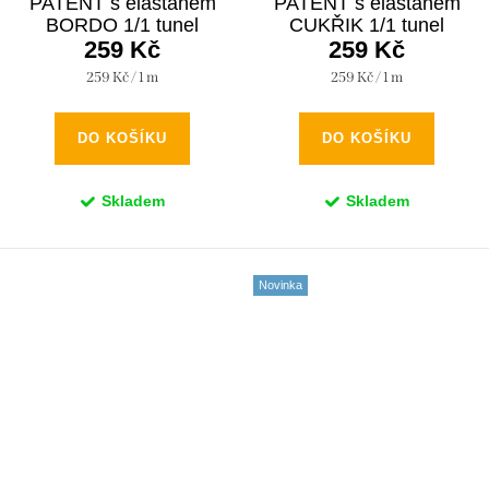
PATENT s elastanem
PATENT s elastanem
BORDO 1/1 tunel
CUKŘIK 1/1 tunel
259 Kč
259 Kč
Měrná
Měrná
259 Kč / 1 m
259 Kč / 1 m
cena:
cena:
DO KOŠÍKU
DO KOŠÍKU
Skladem
Skladem
Novinka