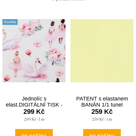
z
e
Nejdražší
V
n
Novinka
ý
Nejprodávanější
í
p
p
Abecedně
i
r
s
o
p
d
r
u
o
k
d
Jednolíc s
PATENT s elastanem
t
elast.DIGITÁLNÍ TISK -
BANÁN 1/1 tunel
u
ů
BALETKA
299 Kč
259 Kč
k
Měrná
Měrná
299 Kč / 1 m
259 Kč / 1 m
t
cena:
cena: