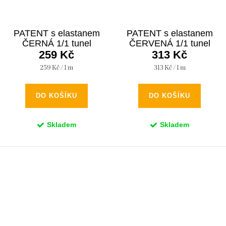
PATENT s elastanem
PATENT s elastanem
ČERNÁ 1/1 tunel
ČERVENÁ 1/1 tunel
259 Kč
313 Kč
Měrná
Měrná
259 Kč / 1 m
313 Kč / 1 m
cena:
cena:
DO KOŠÍKU
DO KOŠÍKU
Skladem
Skladem