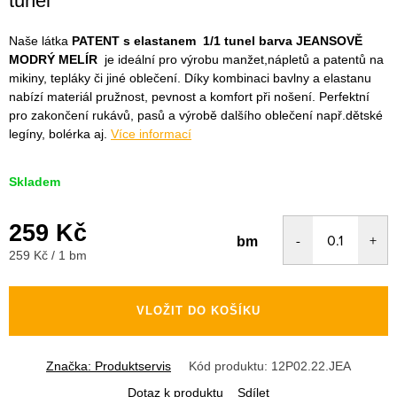
tunel
Naše látka
PATENT s elastanem 1/1 tunel barva JEANSOVĚ
MODRÝ MELÍR
je ideální pro výrobu manžet,nápletů a patentů na
mikiny, tepláky či jiné oblečení. Díky kombinaci bavlny a elastanu
nabízí materiál pružnost, pevnost a komfort při nošení. Perfektní
pro zakončení rukávů, pasů a výrobě dalšího oblečení např.dětské
legíny, bolérka aj.
Více informací
Skladem
259 Kč
bm
Měrná
259 Kč / 1 bm
cena:
VLOŽIT DO KOŠÍKU
Značka:
Produktservis
Kód produktu:
12P02.22.JEA
Dotaz k produktu
Sdílet