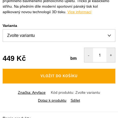
příjemného bavlněného jednolícního úpletu. Tričko je klasického
střihu. Na předním díle moderní sportovní pánský tisk kol
aplikovaný novou technologií 3D tisku.
Více informací
Varianta
449 Kč
bm
Měrná
cena:
VLOŽIT DO KOŠÍKU
Značka:
Anyface
Kód produktu:
Zvolte variantu
Dotaz k produktu
Sdílet