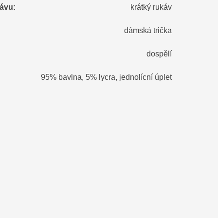
kávu
:
krátký rukáv
dámská trička
dospělí
95% bavlna, 5% lycra, jednolícní úplet