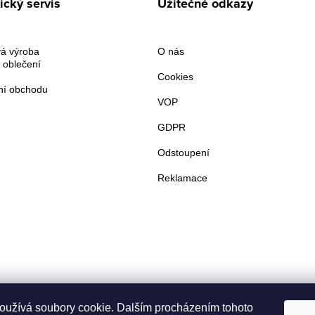
cký servis
Užitečné odkazy
á výroba
O nás
 oblečení
Cookies
í obchodu
VOP
GDPR
Odstoupení
Reklamace
oužívá soubory cookie. Dalším procházením tohoto