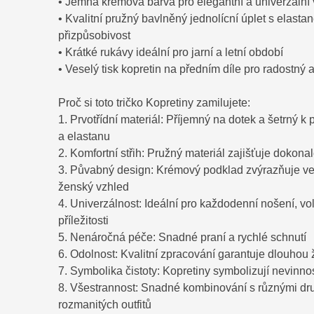
• Jemná krémová barva pro elegantní a univerzální
• Kvalitní pružný bavlněný jednolícní úplet s elast
přizpůsobivost
• Krátké rukávy ideální pro jarní a letní období
• Veselý tisk kopretin na předním díle pro radostný 
Proč si toto tričko Kopretiny zamilujete:
1. Prvotřídní materiál: Příjemný na dotek a šetrný 
a elastanu
2. Komfortní střih: Pružný materiál zajišťuje dokon
3. Půvabný design: Krémový podklad zvýrazňuje vese
ženský vzhled
4. Univerzálnost: Ideální pro každodenní nošení, vol
příležitosti
5. Nenáročná péče: Snadné praní a rychlé schnutí
6. Odolnost: Kvalitní zpracování garantuje dlouhou ž
7. Symbolika čistoty: Kopretiny symbolizují nevinnos
8. Všestrannost: Snadné kombinování s různými dru
rozmanitých outfitů