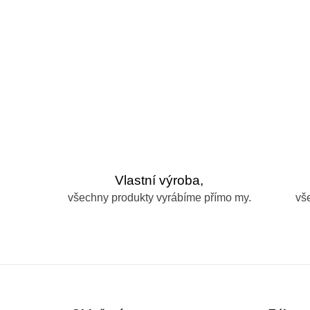
Vlastní výroba,
všechny produkty vyrábíme přímo my.
vš
Z
á