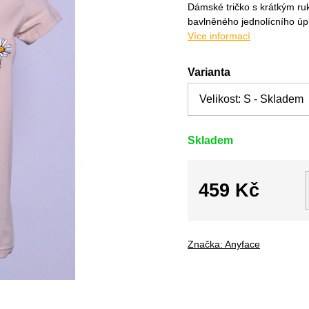
Dámské tričko s krátkým r
bavlněného jednolícního úpl
Více informací
Varianta
Skladem
459 Kč
Měrná
cena:
Značka:
Anyface