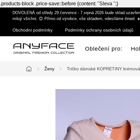
.products-block .price-save::before {content: "Sleva ";}
Přejít
DOVOLENÁ od středy 29.července - 7.srpna 2026 bude sklad uzavřen z
na
milují všichni. 😊 Přímo od výrobce, vše skladem, odesíláme ihned. ☀
obsah
Obchodní podmínky
Podmínky ochrany osobních údajů
Oblečení pro:
Ho
Ženy
Tričko dámské KOPRETINY krémov
Domů