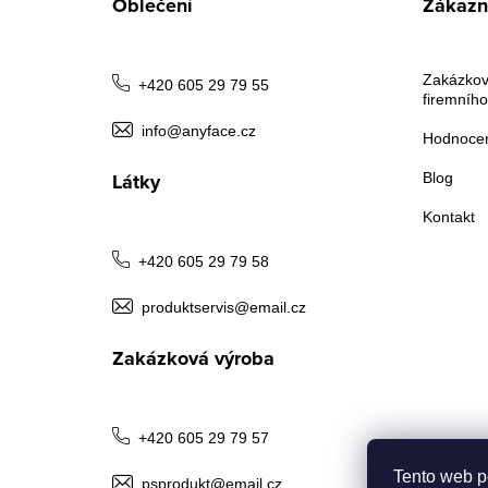
Oblečení
Zákazni
p
a
Zakázkov
+420 605 29 79 55
firemního
t
info@anyface.cz
Hodnocen
í
Látky
Blog
Kontakt
+420 605 29 79 58
produktservis@email.cz
Zakázková výroba
+420 605 29 79 57
Tento web p
psprodukt@email.cz