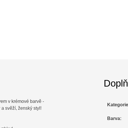
Doplň
ávem v krémové barvě -
Kategori
 a svěží, ženský styl!
Barva
: