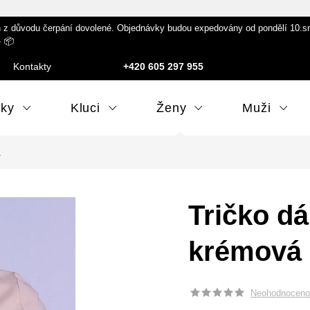
 důvodu čerpání dovolené. Objednávky budou expedovány od pondělí 10.srpna
️ 📦
Kontakty
+420 605 297 955
lky
Kluci
Ženy
Muži
á
Tričko 
krémová
Neohodnoceno