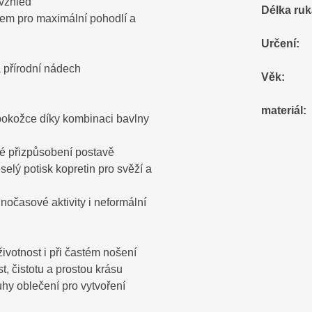
 vzhled
Délka ru
anem pro maximální pohodlí a
Určení
:
a přírodní nádech
Věk
:
materiál
:
k pokožce díky kombinaci bavlny
alé přizpůsobení postavě
lý potisk kopretin pro svěží a
nočasové aktivity i neformální
ivotnost i při častém nošení
t, čistotu a prostou krásu
hy oblečení pro vytvoření