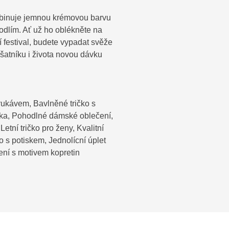
ombinuje jemnou krémovou barvu
odlím. Ať už ho oblékněte na
í festival, budete vypadat svěže
 šatníku i života novou dávku
rukávem, Bavlněné tričko s
ička, Pohodlné dámské oblečení,
etní tričko pro ženy, Kvalitní
o s potiskem, Jednolícní úplet
čení s motivem kopretin