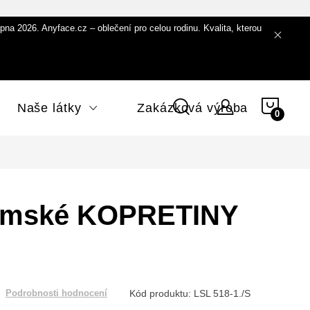
 2026. Anyface.cz – oblečení pro celou rodinu. Kvalita, kterou
NÁK
Naše látky
Zakázková výroba
KOŠÍ
dámské KOPRETINY
Kód produktu:
LSL 518-1./S
Podrobnosti hodnocení