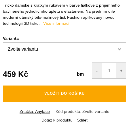
Tričko dámské s krátkým rukávem v barvě fialkové z příjemného
bavlněného jednolícního úpletu s elastanem. Na předním díle
moderní dámský bílo-malinový tisk Fashion aplikovaný novou
technologií 3D tisku.
Více informací
Varianta
459 Kč
bm
Měrná
cena:
VLOŽIT DO KOŠÍKU
Značka:
Anyface
Kód produktu:
Zvolte variantu
Dotaz k produktu
Sdílet