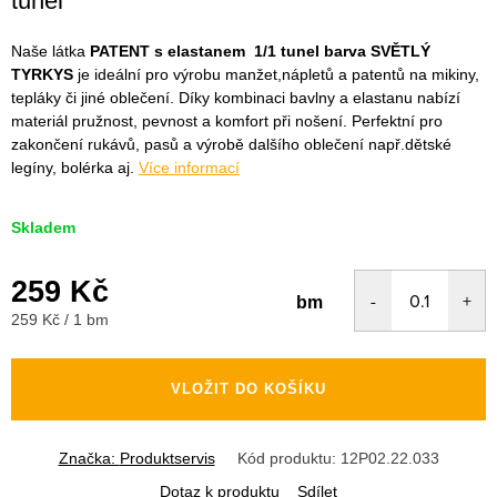
tunel
Naše látka
PATENT s elastanem 1/1 tunel barva SVĚTLÝ
TYRKYS
je ideální pro výrobu manžet,nápletů a patentů na mikiny,
tepláky či jiné oblečení. Díky kombinaci bavlny a elastanu nabízí
materiál pružnost, pevnost a komfort při nošení. Perfektní pro
zakončení rukávů, pasů a výrobě dalšího oblečení např.dětské
legíny, bolérka aj.
Více informací
Skladem
259 Kč
bm
Měrná
259 Kč / 1 bm
cena:
VLOŽIT DO KOŠÍKU
Značka:
Produktservis
Kód produktu:
12P02.22.033
Dotaz k produktu
Sdílet