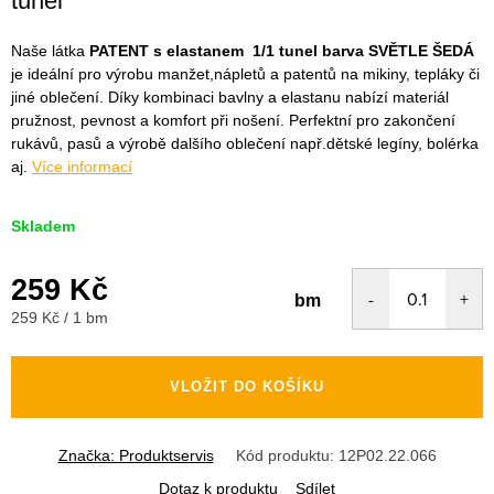
tunel
Naše látka
PATENT s elastanem 1/1 tunel barva SVĚTLE ŠEDÁ
je ideální pro výrobu manžet,nápletů a patentů na mikiny, tepláky či
jiné oblečení. Díky kombinaci bavlny a elastanu nabízí materiál
pružnost, pevnost a komfort při nošení. Perfektní pro zakončení
rukávů, pasů a výrobě dalšího oblečení např.dětské legíny, bolérka
aj.
Více informací
Skladem
259 Kč
bm
Měrná
259 Kč / 1 bm
cena:
VLOŽIT DO KOŠÍKU
Značka:
Produktservis
Kód produktu:
12P02.22.066
Dotaz k produktu
Sdílet