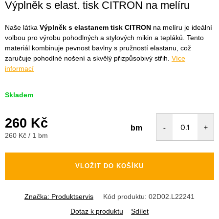
Výplněk s elast. tisk CITRON na melíru
Naše látka
Výplněk s elastanem tisk CITRON
na melíru je ideální
volbou pro výrobu pohodlných a stylových mikin a tepláků. Tento
materiál kombinuje pevnost bavlny s pružností elastanu, což
zaručuje pohodlné nošení a skvělý přizpůsobivý střih.
Více
informací
Skladem
260 Kč
bm
Měrná
260 Kč / 1 bm
cena:
VLOŽIT DO KOŠÍKU
Značka:
Produktservis
Kód produktu:
02D02.L22241
Dotaz k produktu
Sdílet