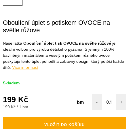
Oboulícní úplet s potiskem OVOCE na
světle růžové
Naše látka
Oboulícní úplet tisk OVOCE na světle růžové
je
ideální volbou pro výrobu dětského pyžama. S jemným 100%
bavlněným materiálem a veselým potiskem různého ovoce
poskytuje tento úplet pohodlí a zábavný design, který potěší každé
dítě.
Více informací
Skladem
199 Kč
bm
Měrná
199 Kč / 1 bm
cena:
VLOŽIT DO KOŠÍKU