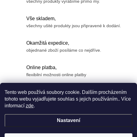
všechny produkty vyrábíme přímo my.
Vše skladem,
všechny ušité produkty jsou připravené k dodání.
Okamžitá expedice,
objednané zboží posíláme co nejdříve.
Online platba,
flexibilní možnosti online platby
Z
Tento web používá soubory cookie. Dalším procházením
á
tohoto webu vyjadřujete souhlas s jejich používáním.. Více
informací
zde
.
p
a
Nastavení
t