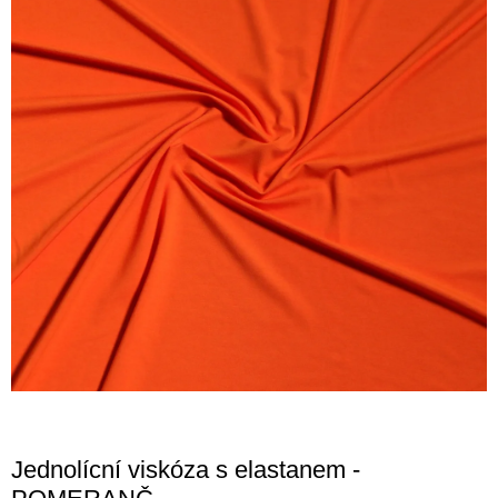
Jednolícní viskóza s elastanem -