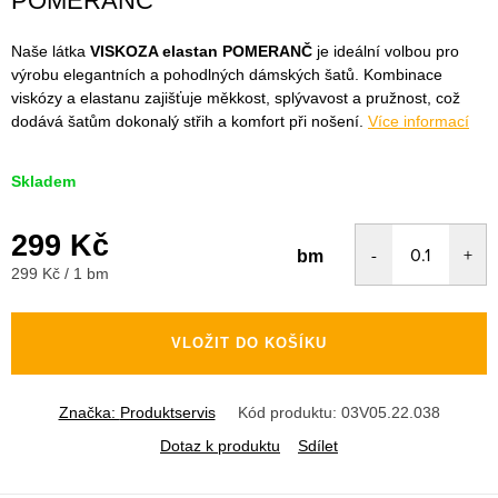
POMERANČ
Naše látka
VISKOZA elastan POMERANČ
je ideální volbou pro
výrobu elegantních a pohodlných dámských šatů. Kombinace
viskózy a elastanu zajišťuje měkkost, splývavost a pružnost, což
dodává šatům dokonalý střih a komfort při nošení.
Více informací
Skladem
299 Kč
bm
Měrná
299 Kč / 1 bm
cena:
VLOŽIT DO KOŠÍKU
Značka:
Produktservis
Kód produktu:
03V05.22.038
Dotaz k produktu
Sdílet