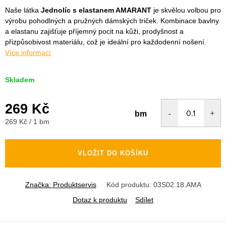
Naše látka
Jednolíc s elastanem AMARANT
je skvělou volbou pro
výrobu pohodlných a pružných dámských triček. Kombinace bavlny
a elastanu zajišťuje příjemný pocit na kůži, prodyšnost a
přizpůsobivost materiálu, což je ideální pro každodenní nošení.
Více informací
Skladem
269 Kč
bm
Měrná
269 Kč / 1 bm
cena:
VLOŽIT DO KOŠÍKU
Značka:
Produktservis
Kód produktu:
03S02.18.AMA
Dotaz k produktu
Sdílet