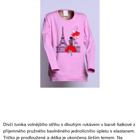
Dívčí tunika volnějšího střihu s dlouhým rukávem v barvě fialkové z
příjemného pružného bavlněného jednolícního úpletu s elastanem.
Tričko je prodloužené a délka je ukončena širším lemem. Na