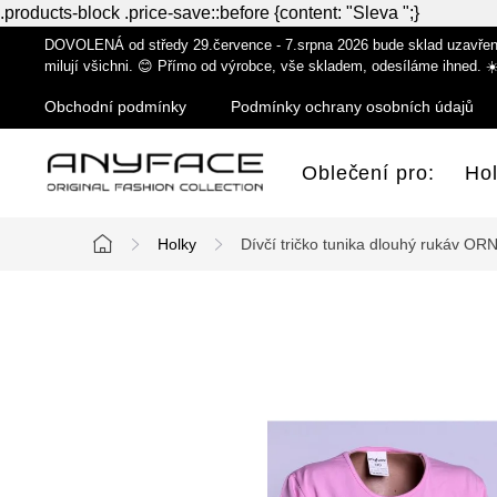
.products-block .price-save::before {content: "Sleva ";}
Přejít
DOVOLENÁ od středy 29.července - 7.srpna 2026 bude sklad uzavřen z
na
milují všichni. 😊 Přímo od výrobce, vše skladem, odesíláme ihned. ☀
obsah
Obchodní podmínky
Podmínky ochrany osobních údajů
Oblečení pro:
Ho
Holky
Dívčí tričko tunika dlouhý rukáv O
Domů