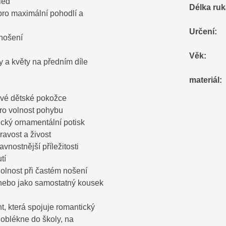
led
Délka ru
 pro maximální pohodlí a
Určení
:
 nošení
Věk
:
 a květy na předním díle
materiál
:
tlivé dětské pokožce
pro volnost pohybu
tický ornamentální potisk
ravost a živost
vnostnější příležitosti
tí
dolnost při častém nošení
ny nebo jako samostatný kousek
t, která spojuje romantický
 oblékne do školy, na