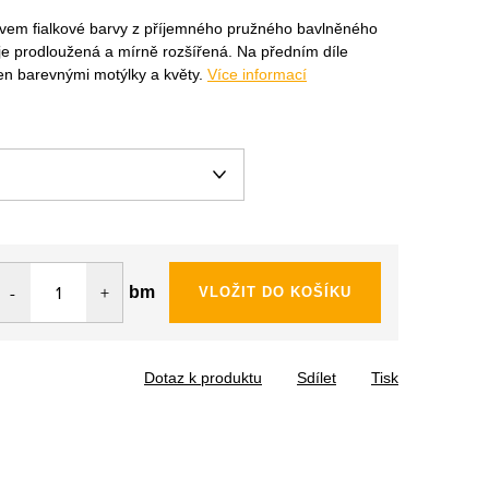
ávem fialkové barvy z příjemného pružného bavlněného
je prodloužená a mírně rozšířená. Na předním díle
en barevnými motýlky a květy.
Více informací
bm
VLOŽIT DO KOŠÍKU
Dotaz k produktu
Sdílet
Tisk