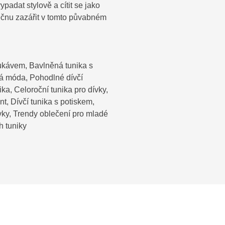
adat stylově a cítit se jako
ečnu zazářit v tomto půvabném
rukávem, Bavlněná tunika s
ká móda, Pohodlné dívčí
ka, Celoroční tunika pro dívky,
t, Dívčí tunika s potiskem,
dívky, Trendy oblečení pro mladé
h tuniky