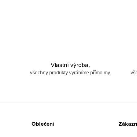
Vlastní výroba,
všechny produkty vyrábíme přímo my.
vš
Z
á
Oblečení
Zákazni
p