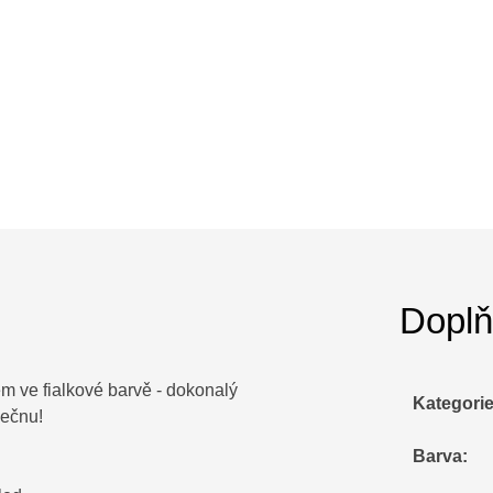
Doplň
m ve fialkové barvě - dokonalý
Kategori
lečnu!
Barva
: