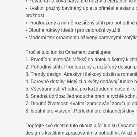
• Půvabná fialková barva pro něžný a elegantní vzh
• Kvalitní pružný bavlněný úplet s příměsí elastanu
pružnost
• Prodloužený a mírně rozšířený střih pro pohodlné
• Dlouhé rukávy ideální pro celoroční využití
• Moderní tisk ornamentu oživený barevnými motýlky
Proč si tuto tuniku Ornament zamilujete:
1. Prvotřídní materiál: Měkký na dotek a šetrný k ci
2. Pohodlný střih: Prodloužený a rozšířený design 
3. Trendy design: Atraktivní fialkový odstín a roman
4. Barevné detaily: Motýlci a květy dodávají tunice h
5. Všestrannost: Vhodná pro každodenní nošení i sla
6. Snadná údržba: Jednoduché praní a rychlé schnu
7. Dlouhá životnost: Kvalitní zpracování zaručuje o
8. Ideální pro vrstvení: Perfektní pro chladnější d
Dopřejte své dcerce tuto okouzlující tuniku Ornamen
design s kvalitním zpracováním a pohodlím. Ať už ji