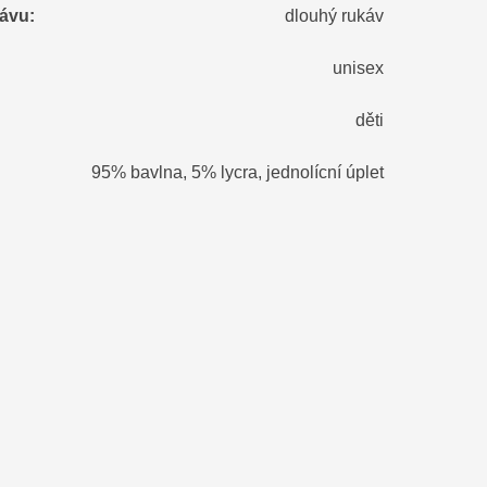
kávu
:
dlouhý rukáv
unisex
děti
95% bavlna, 5% lycra, jednolícní úplet