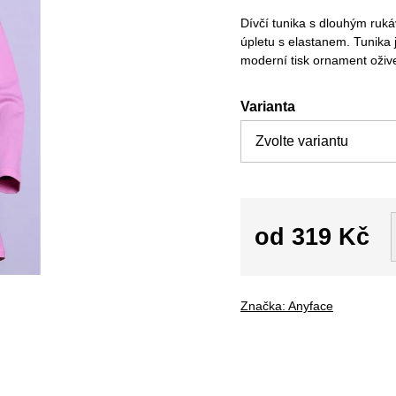
Dívčí tunika s dlouhým ruk
úpletu s elastanem. Tunika 
moderní tisk ornament oživ
Varianta
od
319 Kč
Měrná
cena:
Značka:
Anyface