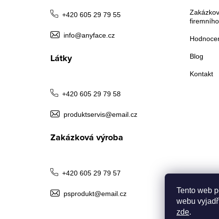
a
Zakázkov
+420 605 29 79 55
firemního
t
info@anyface.cz
Hodnocen
í
Látky
Blog
Kontakt
+420 605 29 79 58
produktservis@email.cz
Zakázková výroba
+420 605 29 79 57
Tento web p
psprodukt@email.cz
webu vyjadřu
zde
.