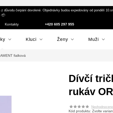
 důvodu čerpání dovolené. Objednávky budou expedovány od pondělí 10.srpna
️ 📦
Kontakty
+420 605 297 955
lky
Kluci
Ženy
Muži
RNAMENT fialková
Dívčí tri
rukáv OR
Neohodnoceno
Kód produktu:
Zvolte varian