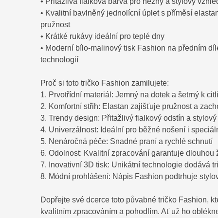
• Přitažlivá fialková barva pro něžný a stylový vzhle
• Kvalitní bavlněný jednolícní úplet s příměsí elast
pružnost
• Krátké rukávy ideální pro teplé dny
• Moderní bílo-malinový tisk Fashion na předním díl
technologií
Proč si toto tričko Fashion zamilujete:
1. Prvotřídní materiál: Jemný na dotek a šetrný k ci
2. Komfortní střih: Elastan zajišťuje pružnost a zach
3. Trendy design: Přitažlivý fialkový odstín a stylo
4. Univerzálnost: Ideální pro běžné nošení i speciální
5. Nenáročná péče: Snadné praní a rychlé schnutí
6. Odolnost: Kvalitní zpracování garantuje dlouhou ž
7. Inovativní 3D tisk: Unikátní technologie dodává tr
8. Módní prohlášení: Nápis Fashion podtrhuje styl
Dopřejte své dcerce toto půvabné tričko Fashion, k
kvalitním zpracováním a pohodlím. Ať už ho oblékn