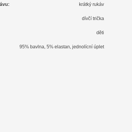
kávu
:
krátký rukáv
dívčí trička
děti
95% bavlna, 5% elastan, jednolícní úplet