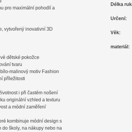
d
Délka ru
anu pro maximální pohodlí a
Určení
:
e, vytvořený inovativní 3D
Věk
:
materiál
:
tlivé dětské pokožce
ování tvaru
vý bílo-malinový motiv Fashion
 příležitosti
ivotnost i při častém nošení
iku originální vzhled a texturu
ovost a módní zaměření
teré kombinuje módní design s
e do školy, na nákupy nebo na