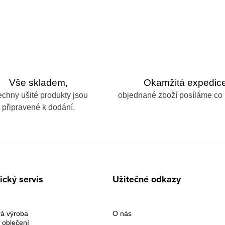
Vše skladem,
Okamžitá expedice
echny ušité produkty jsou
objednané zboží posíláme co 
připravené k dodání.
cký servis
Užitečné odkazy
á výroba
O nás
 oblečení