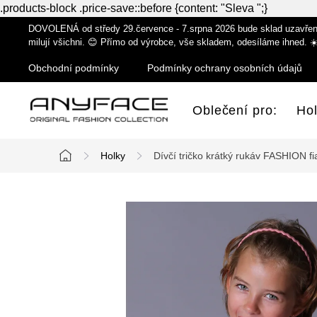
.products-block .price-save::before {content: "Sleva ";}
Přejít
DOVOLENÁ od středy 29.července - 7.srpna 2026 bude sklad uzavřen z
na
milují všichni. 😊 Přímo od výrobce, vše skladem, odesíláme ihned. ☀
obsah
Obchodní podmínky
Podmínky ochrany osobních údajů
Oblečení pro:
Ho
Holky
Dívčí tričko krátký rukáv FASHION fi
Domů