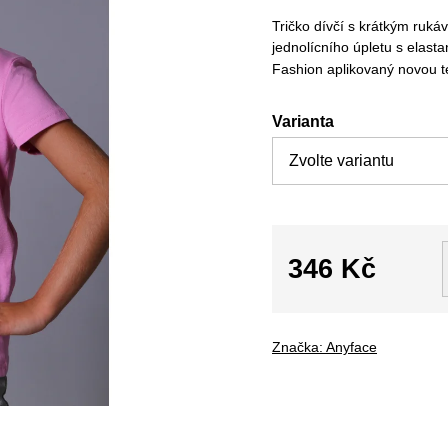
Tričko dívčí s krátkým ruk
jednolícního úpletu s elast
Fashion aplikovaný novou te
Varianta
346 Kč
Měrná
cena:
Značka:
Anyface