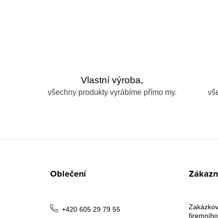
Vlastní výroba,
všechny produkty vyrábíme přímo my.
vš
Z
á
Oblečení
Zákazni
p
a
Zakázkov
+420 605 29 79 55
firemního