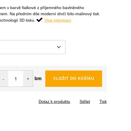
ávem v barvě fialkové z příjemného bavlněného
anem. Na předním díle moderní dívčí bílo-malinový tisk
chnologií 3D tisku.
Více informací
bm
VLOŽIT DO KOŠÍKU
Dotaz k produktu
Sdílet
Tisk