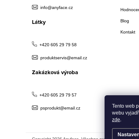
t
info@anyface.cz
Hodnocen
í
Látky
Blog
Kontakt
+420 605 29 79 58
produktservis@email.cz
Zakázková výroba
+420 605 29 79 57
Tento web p
psprodukt@email.cz
webu vyjadřu
zde
.
Nastaven
Copyright 2026
Anyface
. Všechna práva vyhrazena.