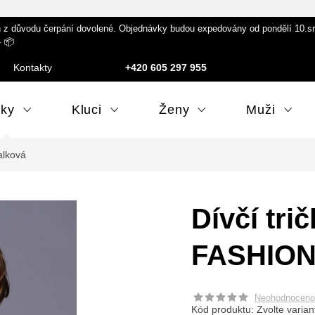
 důvodu čerpání dovolené. Objednávky budou expedovány od pondělí 10.srpna
️ 📦
Kontakty
+420 605 297 955
lky
Kluci
Ženy
Muži
alková
Dívčí tri
FASHION 
Neohodnoceno
Kód produktu:
Zvolte varian