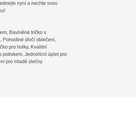
bjednejte nyní a nechte svou
ku!
vem, Bavlněné tričko s
, Pohodlné dívčí oblečení,
ičko pro holky, Kvalitní
s potiskem, Jednolícní úplet pro
čení pro mladé slečny