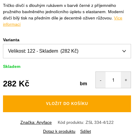
Tričko dívčí s dlouhým rukávem v barvě černé z příjemného
pružného bavlněného jednolícního úpletu s elastanem. Moderní
dívčí bílý tisk na předním díle je decentně oživen růžovou.
Více
informací
Varianta
Skladem
282 Kč
bm
Měrná
cena:
VLOŽIT DO KOŠÍKU
Značka:
Anyface
Kód produktu:
ZSL 334-4/122
Dotaz k produktu
Sdílet