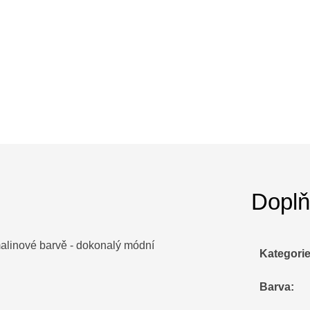
Doplň
malinové barvě - dokonalý módní
Kategori
Barva
: