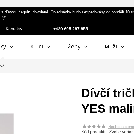
 důvodu čerpání dovolené. Objednávky budou expedovány od pondělí 10.srpna
️ 📦
Kontakty
+420 605 297 955
lky
Kluci
Ženy
Muži
ová
Dívčí tri
YES mali
Neohodnoceno
Kód produktu:
Zvolte varian