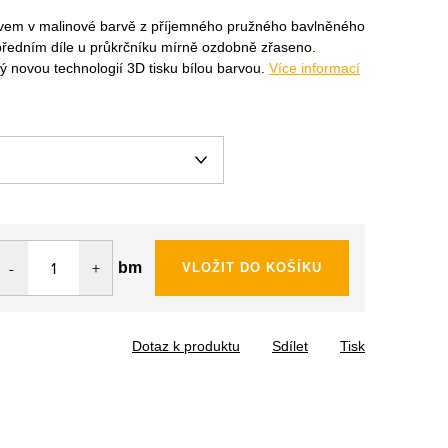
ávem v malinové barvě z příjemného pružného bavlněného
předním díle u průkrčníku mírně ozdobně zřaseno.
ný novou technologií 3D tisku bílou barvou.
Více informací
bm
VLOŽIT DO KOŠÍKU
Dotaz k produktu
Sdílet
Tisk