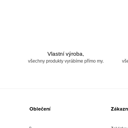
Vlastní výroba,
všechny produkty vyrábíme přímo my.
vš
Z
á
Oblečení
Zákazni
p
a