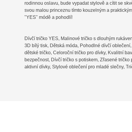
rodinnou oslavu, bude vypadat stylově a cítit se skv
svou malou princeznu tímto kouzelným a praktickým
"YES" módě a pohodlí!
Dívčí tričko YES, Malinové tričko s dlouhým rukáve
3D bílý tisk, Dětská móda, Pohodlné dívčí oblečení,
dětské tričko, Celoroční tričko pro dívky, Kvalitní ba
bezpečnost, Dívčí tričko s potiskem, Zřasené tričko p
aktivní dívky, Stylové oblečení pro mladé slečny, 