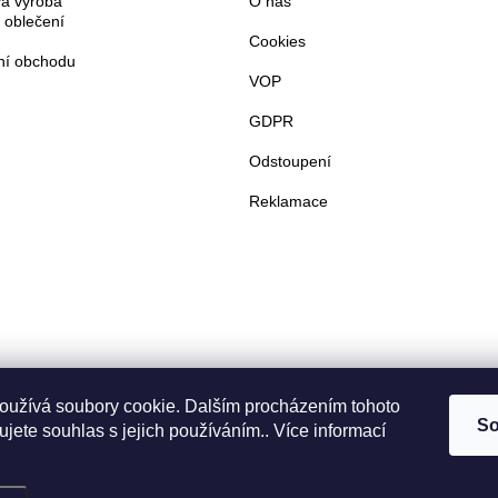
á výroba
O nás
 oblečení
Cookies
í obchodu
VOP
GDPR
Odstoupení
Reklamace
oužívá soubory cookie. Dalším procházením tohoto
So
jete souhlas s jejich používáním.. Více informací