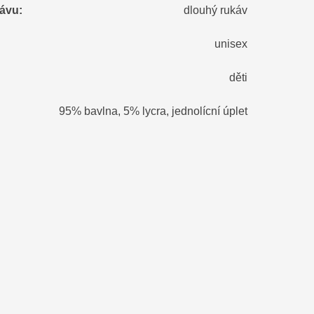
kávu
:
dlouhý rukáv
unisex
děti
95% bavlna, 5% lycra, jednolícní úplet