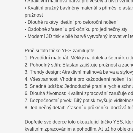
• Atraktivní malinová barva pro veselý a dívčí vzhle
• Kvalitní pružný bavlněný materiál s příměsí elast
pružnost
• Dlouhé rukávy ideální pro celoroční nošení
• Ozdobné zřasení u průkrčníku pro jedinečný styl
• Moderní 3D tisk v bílé barvě vytvořený inovativní t
Proč si toto tričko YES zamilujete:
1. Prvotřídní materiál: Měkký na dotek a šetrný k ci
2. Pohodlný střih: Elastan zajišťuje pružnost a zach
3. Trendy design: Atraktivní malinová barva a stylov
4. Všestrannost: Vhodné pro každodenní nošení i sla
5. Snadná údržba: Jednoduché praní a rychlé schnu
6. Dlouhá životnost: Kvalitní zpracování zaručuje o
7. Bezpečnostní prvek: Bílý potisk zvyšuje viditelnos
8. Jedinečný detail: Zřasení u průkrčníku dodává tr
Dopřejte své dcerce toto okouzlující tričko YES, kt
kvalitním zpracováním a pohodlím. Ať už ho oblékne