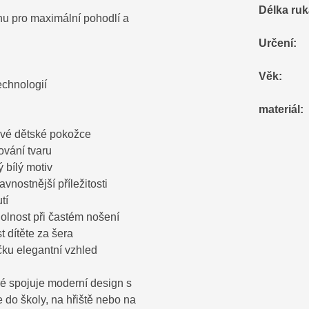
d
Délka ru
anu pro maximální pohodlí a
Určení
:
Věk
:
echnologií
materiál
:
tlivé dětské pokožce
ování tvaru
ý bílý motiv
vnostnější příležitosti
tí
dolnost při častém nošení
t dítěte za šera
ičku elegantní vzhled
eré spojuje moderní design s
 do školy, na hřiště nebo na