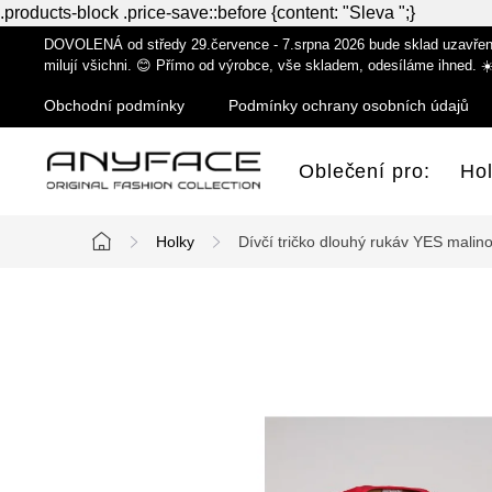
.products-block .price-save::before {content: "Sleva ";}
Přejít
DOVOLENÁ od středy 29.července - 7.srpna 2026 bude sklad uzavřen z
na
milují všichni. 😊 Přímo od výrobce, vše skladem, odesíláme ihned. ☀
obsah
Obchodní podmínky
Podmínky ochrany osobních údajů
Oblečení pro:
Ho
Holky
Dívčí tričko dlouhý rukáv YES malin
Domů