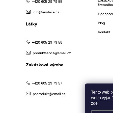
Zakázkov
+420 605 29 79 55
firemního
t
info@anyface.cz
Hodnocen
í
Látky
Blog
Kontakt
+420 605 29 79 58
produktservis@email.cz
Zakázková výroba
+420 605 29 79 57
Tento web p
psprodukt@email.cz
webu vyjadřu
zde
.