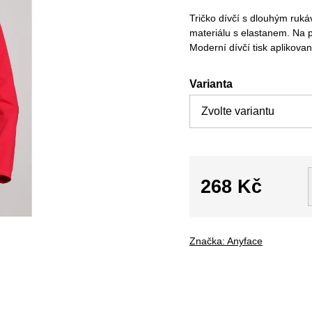
Tričko dívčí s dlouhým ruk
materiálu s elastanem. Na 
Moderní dívčí tisk aplikova
Varianta
268 Kč
Měrná
cena:
Značka:
Anyface