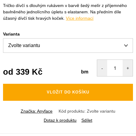
Tričko dívčí s dlouhým rukávem v barvě šedý melír z příjemného
bavlněného jednolícního úpletu s elastanem. Na předním díle
úžasný dívčí tisk hravých koček.
Více informací
Varianta
od
339 Kč
bm
Měrná
cena:
VLOŽIT DO KOŠÍKU
Značka:
Anyface
Kód produktu:
Zvolte variantu
Dotaz k produktu
Sdílet