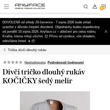
.products-block .price-save::before {content: "Sleva ";}
N
Přejít
na
obsah
K
DOVOLENÁ od středy 29.července - 7.srpna 2026 bude sklad
uzavřen z důvodu čerpání dovolené. Objednávky budou expedovány
od pondělí 10.srpna 2026. Anyface.cz – oblečení pro celou rodinu.
Kvalita, kterou milují všichni. 😊 Přímo od výrobce, vše skladem,
odesíláme ihned. ☀️ 📦
Trička dívčí dlouhý rukáv
Neohodnoceno
Podrobnosti hodnocení
Dívčí tričko dlouhý rukáv
KOČIČKY šedý melír