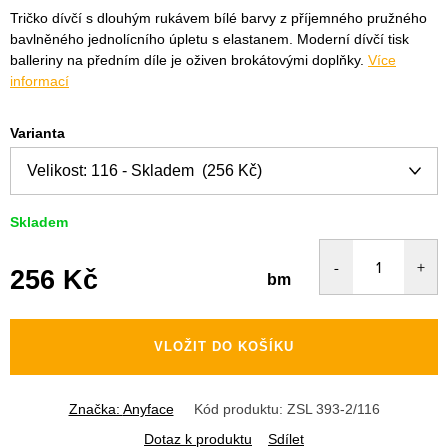
Tričko dívčí s dlouhým rukávem bílé barvy z příjemného pružného
bavlněného jednolícního úpletu s elastanem. Moderní dívčí tisk
balleriny na předním díle je oživen brokátovými doplňky.
Více
informací
Varianta
Skladem
256 Kč
bm
Měrná
cena:
VLOŽIT DO KOŠÍKU
Značka:
Anyface
Kód produktu:
ZSL 393-2/116
Dotaz k produktu
Sdílet