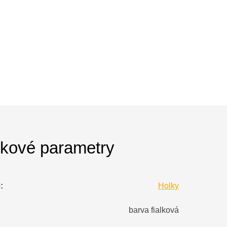
kové parametry
e
:
Holky
barva fialková