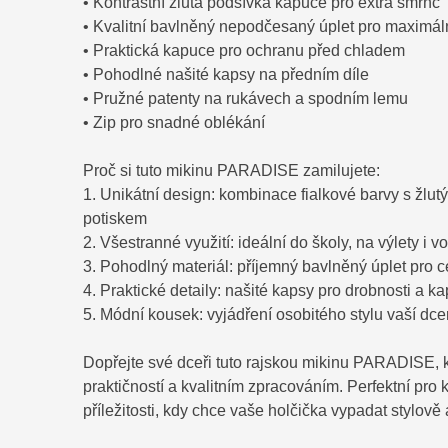
• Kontrastní žlutá podšívka kapuce pro extra šmrnc
• Kvalitní bavlněný nepodčesaný úplet pro maximál
• Praktická kapuce pro ochranu před chladem
• Pohodlné našité kapsy na předním díle
• Pružné patenty na rukávech a spodním lemu
• Zip pro snadné oblékání
Proč si tuto mikinu PARADISE zamilujete:
1. Unikátní design: kombinace fialkové barvy s žlut
potiskem
2. Všestranné využití: ideální do školy, na výlety i v
3. Pohodlný materiál: příjemný bavlněný úplet pro 
4. Praktické detaily: našité kapsy pro drobnosti a k
5. Módní kousek: vyjádření osobitého stylu vaší dce
Dopřejte své dceři tuto rajskou mikinu PARADISE, k
praktičností a kvalitním zpracováním. Perfektní pro
příležitosti, kdy chce vaše holčička vypadat stylově 