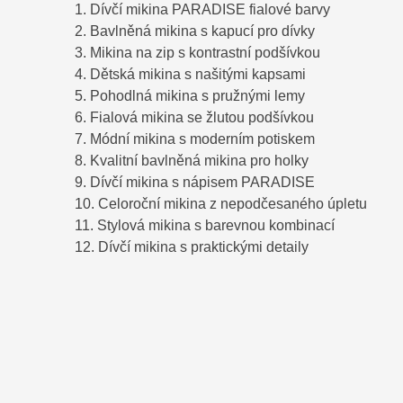
1. Dívčí mikina PARADISE fialové barvy
2. Bavlněná mikina s kapucí pro dívky
3. Mikina na zip s kontrastní podšívkou
4. Dětská mikina s našitými kapsami
5. Pohodlná mikina s pružnými lemy
6. Fialová mikina se žlutou podšívkou
7. Módní mikina s moderním potiskem
8. Kvalitní bavlněná mikina pro holky
9. Dívčí mikina s nápisem PARADISE
10. Celoroční mikina z nepodčesaného úpletu
11. Stylová mikina s barevnou kombinací
12. Dívčí mikina s praktickými detaily