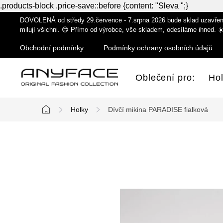
.products-block .price-save::before {content: "Sleva ";}
Přejít
DOVOLENÁ od středy 29.července - 7.srpna 2026 bude sklad uzavřen z
na
milují všichni. 😊 Přímo od výrobce, vše skladem, odesíláme ihned. ☀
obsah
Obchodní podmínky
Podmínky ochrany osobních údajů
Oblečení pro:
Ho
Holky
Dívčí mikina PARADISE fialková
Domů