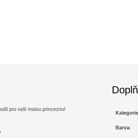
Doplň
odlí pro vaši malou princeznu!
Kategori
Barva
:
m