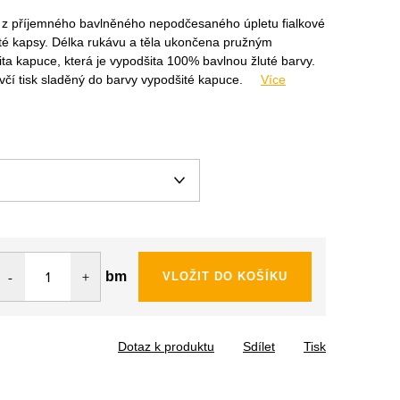
cí z příjemného bavlněného nepodčesaného úpletu fialkové
ité kapsy. Délka rukávu a těla ukončena pružným
ta kapuce, která je vypodšita 100% bavlnou žluté barvy.
čí tisk sladěný do barvy vypodšité kapuce.
Více
bm
VLOŽIT DO KOŠÍKU
Dotaz k produktu
Sdílet
Tisk