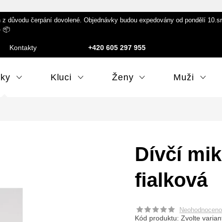
 důvodu čerpání dovolené. Objednávky budou expedovány od pondělí 10.srpna
️ 📦
Kontakty
+420 605 297 955
lky
Kluci
Ženy
Muži
Dívčí mi
fialková
Neohodnoceno
Kód produktu:
Zvolte varian