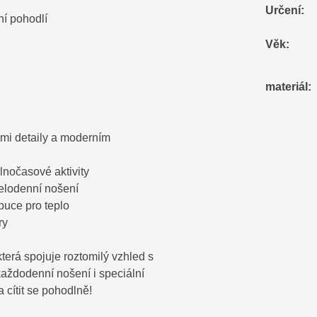
Určení
:
ní pohodlí
Věk
:
materiál
:
ými detaily a moderním
olnočasové aktivity
celodenní nošení
apuce pro teplo
ry
terá spojuje roztomilý vzhled s
 každodenní nošení i speciální
a cítit se pohodlně!