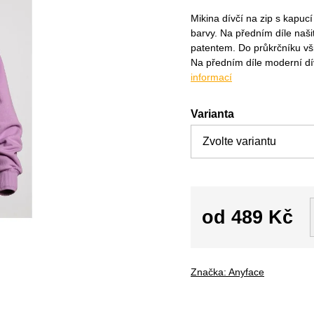
Mikina dívčí na zip s kapu
barvy. Na předním díle naš
patentem. Do průkrčníku vši
Na předním díle moderní dív
informací
Varianta
od
489 Kč
Měrná
cena:
Značka:
Anyface