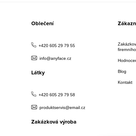
Z
á
Oblečení
Zákazni
p
a
Zakázkov
+420 605 29 79 55
firemního
t
info@anyface.cz
Hodnocen
í
Látky
Blog
Kontakt
+420 605 29 79 58
produktservis@email.cz
Zakázková výroba