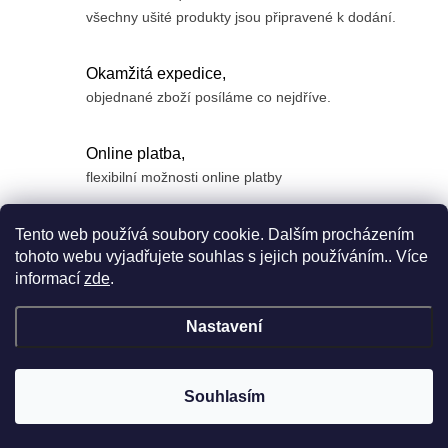
všechny ušité produkty jsou připravené k dodání.
Okamžitá expedice,
objednané zboží posíláme co nejdříve.
Online platba,
flexibilní možnosti online platby
Z
Tento web používá soubory cookie. Dalším procházením
á
tohoto webu vyjadřujete souhlas s jejich používáním.. Více
informací
zde
.
p
a
Nastavení
t
í
Copyright 2026
Anyface
. Všechna práva vyhrazena.
Souhlasím
Vytvořil Shoptet