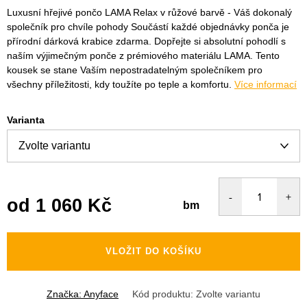
Luxusní hřejivé pončo LAMA Relax v růžové barvě - Váš dokonalý
společník pro chvíle pohody
Součástí každé objednávky ponča je
přírodní dárková krabice zdarma.
Dopřejte si absolutní pohodlí s
naším výjimečným ponče z prémiového materiálu LAMA. Tento
kousek se stane Vaším nepostradatelným společníkem pro
všechny příležitosti, kdy toužíte po teple a komfortu.
Více informací
Varianta
od
1 060 Kč
bm
Měrná
cena:
VLOŽIT DO KOŠÍKU
Značka:
Anyface
Kód produktu:
Zvolte variantu