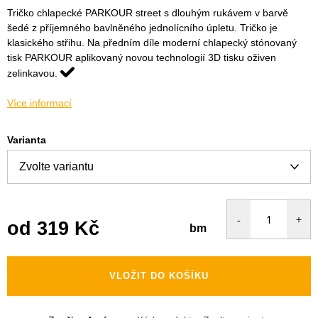
Tričko chlapecké PARKOUR street s dlouhým rukávem v barvě
šedé z příjemného bavlněného jednolícního úpletu. Tričko je
klasického střihu. Na předním díle moderní chlapecký stónovaný
tisk PARKOUR aplikovaný novou technologií 3D tisku oživen
zelinkavou.
Více informací
Varianta
od
319 Kč
bm
Měrná
cena:
VLOŽIT DO KOŠÍKU