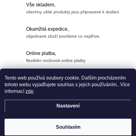
Vše skladem,
všechny ušité produkty jsou připravené k dodání.
Okamžitá expedice,
objednané zboží posíláme co nejdříve.
Online platba,
flexibilní možnosti online platby
Z
Tento web používá soubory cookie. Dalším procházením
á
tohoto webu vyjadřujete souhlas s jejich používáním.. Více
informací
zde
.
p
a
Nastavení
t
í
Copyright 2026
Anyface
. Všechna práva vyhrazena.
Souhlasím