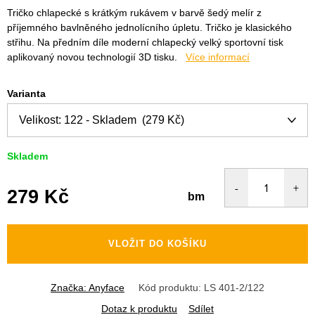
Tričko chlapecké s krátkým rukávem v barvě šedý melír z
příjemného bavlněného jednolícního úpletu. Tričko je klasického
střihu. Na předním díle moderní chlapecký velký sportovní tisk
aplikovaný novou technologií 3D tisku.
Více informací
Varianta
Skladem
279 Kč
bm
Měrná
cena:
VLOŽIT DO KOŠÍKU
Značka:
Anyface
Kód produktu:
LS 401-2/122
Dotaz k produktu
Sdílet