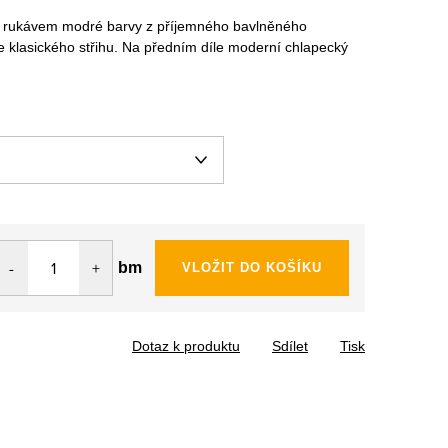
m rukávem modré barvy z příjemného bavlněného
 je klasického střihu. Na předním díle moderní chlapecký
bm
VLOŽIT DO KOŠÍKU
Dotaz k produktu
Sdílet
Tisk