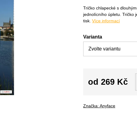
Tričko chlapecké s dlouhý
jednolícního úpletu. Tričko
tisk.
Více informací
Varianta
od
269 Kč
Měrná
cena:
Značka:
Anyface