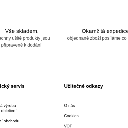
Vše skladem,
Okamžitá expedice
echny ušité produkty jsou
objednané zboží posíláme co 
připravené k dodání.
cký servis
Užitečné odkazy
á výroba
O nás
 oblečení
Cookies
í obchodu
VOP