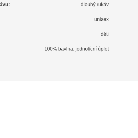
kávu
:
dlouhý rukáv
unisex
děti
100% bavlna, jednolícní úplet