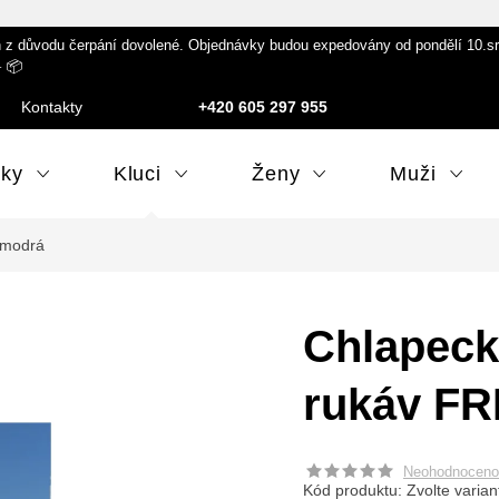
 důvodu čerpání dovolené. Objednávky budou expedovány od pondělí 10.srpna
️ 📦
Kontakty
+420 605 297 955
lky
Kluci
Ženy
Muži
 modrá
Chlapeck
rukáv F
Neohodnoceno
Kód produktu:
Zvolte varian