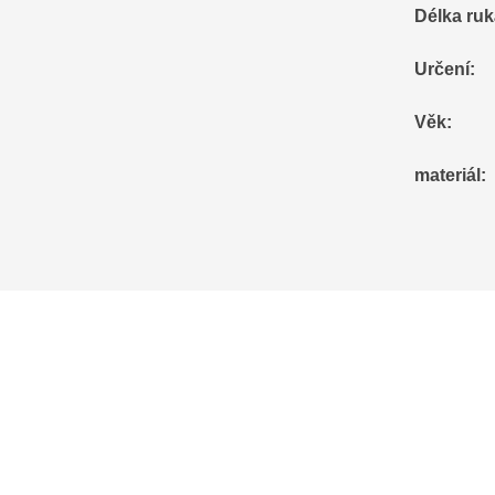
Délka ru
Určení
:
Věk
:
materiál
: