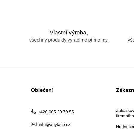
Vlastní výroba,
všechny produkty vyrábíme přímo my.
vš
Z
á
Oblečení
Zákazni
p
a
Zakázkov
+420 605 29 79 55
firemního
t
info@anyface.cz
Hodnocen
í