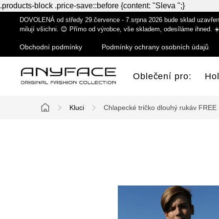
.products-block .price-save::before {content: "Sleva ";}
Přejít
DOVOLENÁ od středy 29.července - 7.srpna 2026 bude sklad uzavřen z
na
milují všichni. 😊 Přímo od výrobce, vše skladem, odesíláme ihned. ☀
obsah
Obchodní podmínky
Podmínky ochrany osobních údajů
Oblečení pro:
Ho
Kluci
Chlapecké tričko dlouhý rukáv FREE
Domů