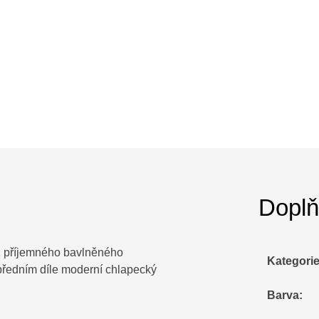
Doplň
z příjemného bavlněného
Kategori
a předním díle moderní chlapecký
Barva
: