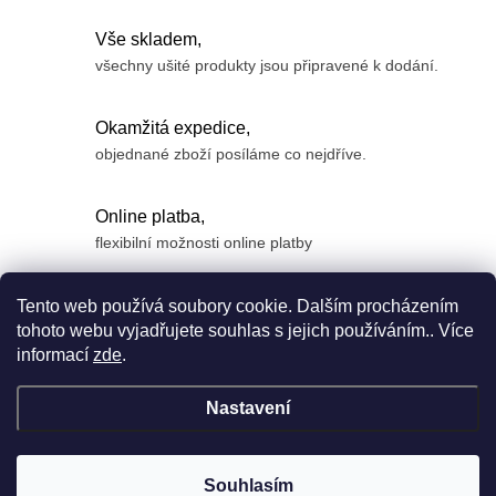
Vše skladem,
všechny ušité produkty jsou připravené k dodání.
Okamžitá expedice,
objednané zboží posíláme co nejdříve.
Online platba,
flexibilní možnosti online platby
Z
Tento web používá soubory cookie. Dalším procházením
á
tohoto webu vyjadřujete souhlas s jejich používáním.. Více
informací
zde
.
p
a
Nastavení
t
í
Copyright 2026
Anyface
. Všechna práva vyhrazena.
Souhlasím