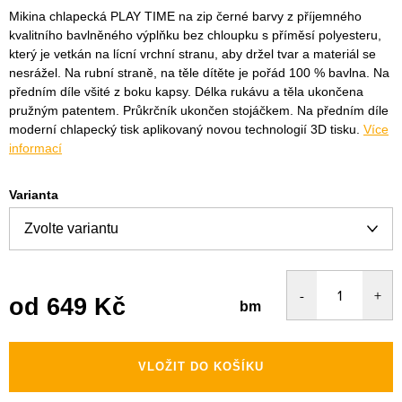
Mikina chlapecká PLAY TIME na zip černé barvy z příjemného
kvalitního bavlněného výplňku bez chloupku s příměsí polyesteru,
který je vetkán na lícní vrchní stranu, aby držel tvar a materiál se
nesrážel. Na rubní straně, na těle dítěte je pořád 100 % bavlna. Na
předním díle všité z boku kapsy. Délka rukávu a těla ukončena
pružným patentem. Průkrčník ukončen stojáčkem. Na předním díle
moderní chlapecký tisk aplikovaný novou technologií 3D tisku.
Více
informací
Varianta
od
649 Kč
bm
Měrná
cena:
VLOŽIT DO KOŠÍKU