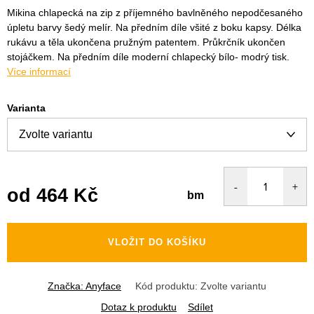
Mikina chlapecká na zip z příjemného bavlněného nepodčesaného
úpletu barvy šedý melír. Na předním díle všité z boku kapsy. Délka
rukávu a těla ukončena pružným patentem. Průkrčník ukončen
stojáčkem. Na předním díle moderní chlapecký bílo- modrý tisk.
Více informací
Varianta
od
464 Kč
bm
Měrná
cena:
VLOŽIT DO KOŠÍKU
Značka:
Anyface
Kód produktu:
Zvolte variantu
Dotaz k produktu
Sdílet