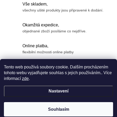
Vše skladem,
všechny ušité produkty jsou připravené k dodání.
Okamžitá expedice,
objednané zboží posíláme co nejdříve.
Online platba,
flexibilní možnosti online platby
Z
Tento web používá soubory cookie. Dalším procházením
á
tohoto webu vyjadřujete souhlas s jejich používáním.. Více
informací
zde
.
p
a
Nastavení
t
í
Copyright 2026
Anyface
. Všechna práva vyhrazena.
Souhlasím